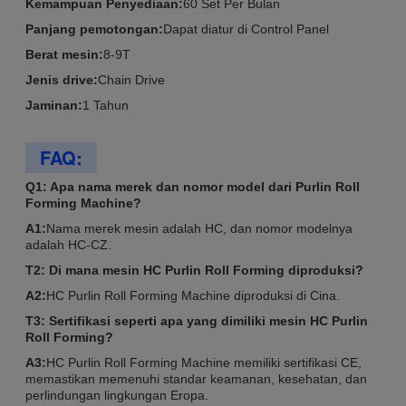
Kemampuan Penyediaan:
60 Set Per Bulan
Panjang pemotongan:
Dapat diatur di Control Panel
Berat mesin:
8-9T
Jenis drive:
Chain Drive
Jaminan:
1 Tahun
FAQ:
Q1: Apa nama merek dan nomor model dari Purlin Roll
Forming Machine?
A1:
Nama merek mesin adalah HC, dan nomor modelnya
adalah HC-CZ.
T2: Di mana mesin HC Purlin Roll Forming diproduksi?
A2:
HC Purlin Roll Forming Machine diproduksi di Cina.
T3: Sertifikasi seperti apa yang dimiliki mesin HC Purlin
Roll Forming?
A3:
HC Purlin Roll Forming Machine memiliki sertifikasi CE,
memastikan memenuhi standar keamanan, kesehatan, dan
perlindungan lingkungan Eropa.