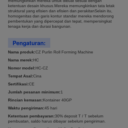
memungkinkan mereka untuk dibuat sesuai dengan
ketentuan desain khusus.Mereka memungkinkan tata letak
struktural yang efisien dan efisien dan perakitanSelain itu,
homogenitas dan garis kontur standar mereka mendorong
pembentukan yang dipercepat dan tepat, mempersingkat
tenaga kerja dan durasi bangunan.
Pengaturan:
Nama produk:
CZ Purlin Roll Forming Machine
Nama merek:
HC
Nomor model:
HC-CZ
Tempat Asal:
Cina
Sertifikasi:
CE
Jumlah pesanan minimum:
1
Rincian kemasan:
Kontainer 40GP
Waktu pengiriman:
45 hari
Ketentuan pembayaran:
30% deposit T / T sebelum
pembuatan, saldo harus dibayar sebelum pengiriman.