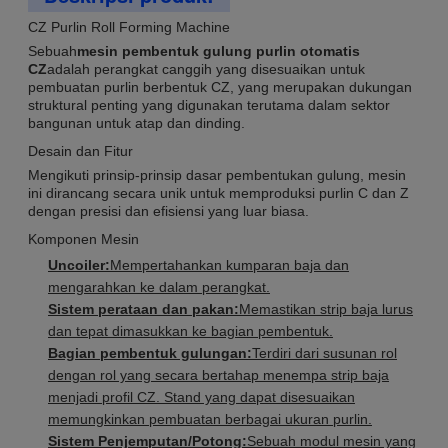
CZ Purlin Roll Forming Machine
Sebuah
mesin pembentuk gulung purlin otomatis
CZ
adalah perangkat canggih yang disesuaikan untuk
pembuatan purlin berbentuk CZ, yang merupakan dukungan
struktural penting yang digunakan terutama dalam sektor
bangunan untuk atap dan dinding.
Desain dan Fitur
Mengikuti prinsip-prinsip dasar pembentukan gulung, mesin
ini dirancang secara unik untuk memproduksi purlin C dan Z
dengan presisi dan efisiensi yang luar biasa.
Komponen Mesin
Uncoiler:
Mempertahankan kumparan baja dan
mengarahkan ke dalam perangkat.
Sistem perataan dan pakan:
Memastikan strip baja lurus
dan tepat dimasukkan ke bagian pembentuk.
Bagian pembentuk gulungan:
Terdiri dari susunan rol
dengan rol yang secara bertahap menempa strip baja
menjadi profil CZ. Stand yang dapat disesuaikan
memungkinkan pembuatan berbagai ukuran purlin.
Sistem Penjemputan/Potong:
Sebuah modul mesin yang