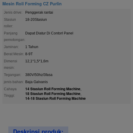
Mesin Roll Forming CZ Purlin
Jenis drive:
Penggerak rantai
Stasiun
18-20Stasiun
roller:
Panjang
Dapat Diatur Di Contorl Panel
pemotongan:
Jaminan:
1 Tahun
Berat Mesin:
8-9T
Dimensi
12,1*1,5*1,6m
mesin:
Tegangan:
380V/50hz/3fasa
jenis bahan:
Baja Galvanis
14 Stasiun Roll Forming Machine
Cahaya
,
18 Stasiun Roll Forming Machine
,
Tinggi:
14-18 Stasiun Roll Forming Machine
Deskripsi produk: