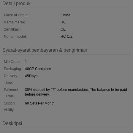
Detail produk
Place of Origin:
China
Nama merek:
HC
Sertifikasi:
CE
Nomor model:
HC C/Z
Syarat-syarat pembayaran & pengiriman
Min Order:
1
Packaging:
40GP Container
Delivery
45Days
Time:
Payment
30% deposit by T/T before manufacture, The balance to be paid
before delivery.
Terms:
Supply
60 Sets Per Month
Ability:
Deskripsi