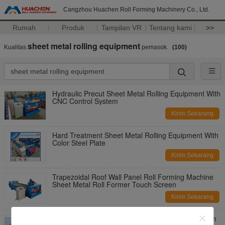
Cangzhou Huachen Roll Forming Machinery Co., Ltd.
Rumah
Produk
Tampilan VR
Tentang kami
>>
sheet metal rolling equipment
Kualitas
pemasok.
(100)
Hydraulic Precut Sheet Metal Rolling Equipment With
CNC Control System
Kirim Sekarang
Hard Treatment Sheet Metal Rolling Equipment With
Color Steel Plate
Kirim Sekarang
Trapezoidal Roof Wall Panel Roll Forming Machine
Sheet Metal Roll Former Touch Screen
Kirim Sekarang
W Berbentuk Otomatis Cr12 Baja Lembaran Logam